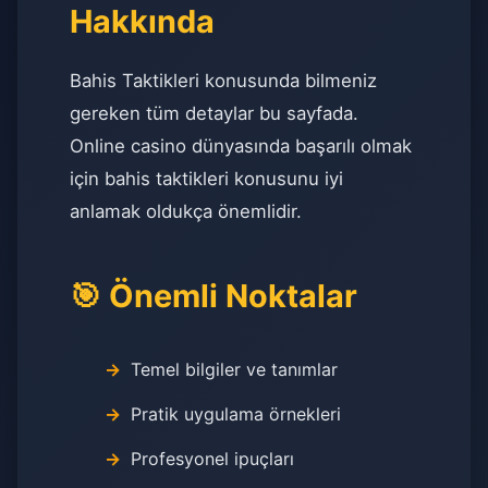
Hakkında
Bahis Taktikleri konusunda bilmeniz
gereken tüm detaylar bu sayfada.
Online casino dünyasında başarılı olmak
için bahis taktikleri konusunu iyi
anlamak oldukça önemlidir.
🎯 Önemli Noktalar
Temel bilgiler ve tanımlar
Pratik uygulama örnekleri
Profesyonel ipuçları