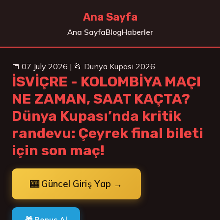
Ana Sayfa
Ana Sayfa
Blog
Haberler
📅 07 July 2026 | 📂 Dunya Kupasi 2026
İSVİÇRE - KOLOMBİYA MAÇI
NE ZAMAN, SAAT KAÇTA?
Dünya Kupası’nda kritik
randevu: Çeyrek final bileti
için son maç!
🎰 Güncel Giriş Yap →
🎁 Bonus Al