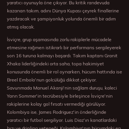
yaratıcı oyunuyla öne çıkıyor. Bu kritik randevuda
kazanan takım, adını Dünya Kupası çeyrek finallerine
yazdıracak ve şampiyonluk yolunda önemli bir adım
atmış olacak.
İsviçre, grup aşamasında zorlu rakiplerle mücadele
etmesine rağmen istikrarlı bir performans sergileyerek
son 16 turuna kalmayı başardı. Takım kaptanı Granit
Xhaka liderliğindeki orta saha, topa hakimiyet
konusunda önemli bir rol oynarken, hücum hattında ise
Breel Embolo'nun golcülüğü dikkat çekiyor.
Savunmada Manuel Akanji'nin sağlam duruşu, kaleci
Yann Sommer'in tecrübesiyle birleşince İsviçre'nin
rakiplerine kolay gol fırsatı vermediği görülüyor.
Kolombiya ise, James Rodriguez'in önderliğinde
yaratıcı bir futbol sergiliyor. Luis Diaz'ın kanatlardaki
hızı ve dripling yeteneği, Kolombiya'nın hücumdaki en