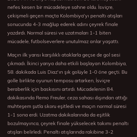
nefes kesen bir mücadeleye sahne oldu. İsviçre,
çekişmeli geçen maçta Kolombiya'yı penaltı atışları
sonucunda 4-3 mağlup ederek adını çeyrek finale
yazdırdı. Normal süresi ve uzatmaları 1-1 biten
mücadele, futbolseverlere unutulmaz anlar yaşattı.
Maçın ilk yarısı karşılıklı ataklarla geçse de gol sesi
çıkmadı. İkinci yarıya daha etkili başlayan Kolombiya,
58. dakikada Luis Diaz'ın şık golüyle 1-0 öne geçti. Bu
golle birlikte oyunun temposu artarken, İsviçre
beraberlik için baskısını artırdı. Mücadelenin 84.
dakikasında Remo Freuler, ceza sahası dışından attığı
muhteşem şutla skoru eşitledi ve maçın normal süresi
1-1 sona erdi. Uzatma dakikalarında da eşitlik
bozulmayınca, çeyrek finale yükselecek takımı penaltı
atışları belirledi. Penaltı atışlarında rakibine 3-2