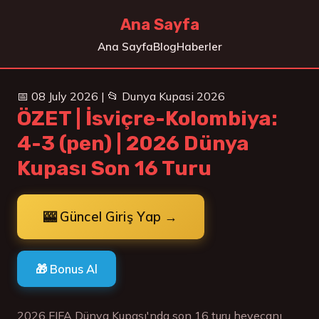
Ana Sayfa
Ana Sayfa
Blog
Haberler
📅 08 July 2026 | 📂 Dunya Kupasi 2026
ÖZET | İsviçre-Kolombiya:
4-3 (pen) | 2026 Dünya
Kupası Son 16 Turu
🎰 Güncel Giriş Yap →
🎁 Bonus Al
2026 FIFA Dünya Kupası'nda son 16 turu heyecanı