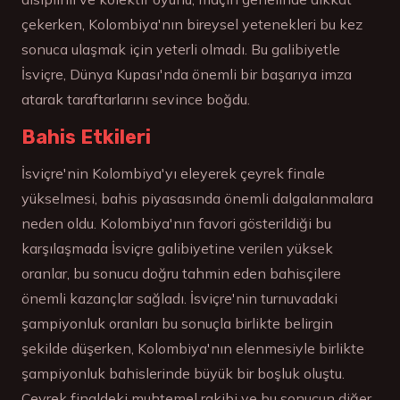
çekerken, Kolombiya'nın bireysel yetenekleri bu kez
sonuca ulaşmak için yeterli olmadı. Bu galibiyetle
İsviçre, Dünya Kupası'nda önemli bir başarıya imza
atarak taraftarlarını sevince boğdu.
Bahis Etkileri
İsviçre'nin Kolombiya'yı eleyerek çeyrek finale
yükselmesi, bahis piyasasında önemli dalgalanmalara
neden oldu. Kolombiya'nın favori gösterildiği bu
karşılaşmada İsviçre galibiyetine verilen yüksek
oranlar, bu sonucu doğru tahmin eden bahisçilere
önemli kazançlar sağladı. İsviçre'nin turnuvadaki
şampiyonluk oranları bu sonuçla birlikte belirgin
şekilde düşerken, Kolombiya'nın elenmesiyle birlikte
şampiyonluk bahislerinde büyük bir boşluk oluştu.
Çeyrek finaldeki muhtemel rakibi ve bu sonucun diğer