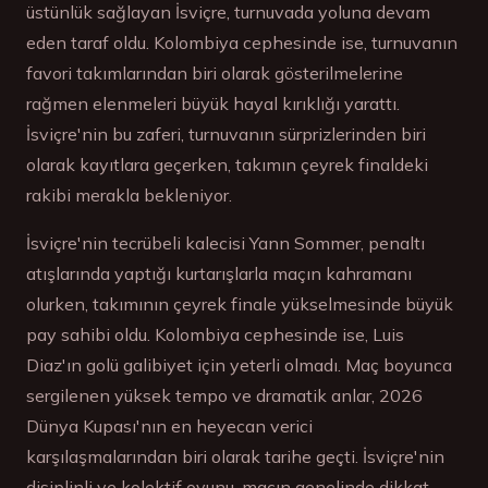
üstünlük sağlayan İsviçre, turnuvada yoluna devam
eden taraf oldu. Kolombiya cephesinde ise, turnuvanın
favori takımlarından biri olarak gösterilmelerine
rağmen elenmeleri büyük hayal kırıklığı yarattı.
İsviçre'nin bu zaferi, turnuvanın sürprizlerinden biri
olarak kayıtlara geçerken, takımın çeyrek finaldeki
rakibi merakla bekleniyor.
İsviçre'nin tecrübeli kalecisi Yann Sommer, penaltı
atışlarında yaptığı kurtarışlarla maçın kahramanı
olurken, takımının çeyrek finale yükselmesinde büyük
pay sahibi oldu. Kolombiya cephesinde ise, Luis
Diaz'ın golü galibiyet için yeterli olmadı. Maç boyunca
sergilenen yüksek tempo ve dramatik anlar, 2026
Dünya Kupası'nın en heyecan verici
karşılaşmalarından biri olarak tarihe geçti. İsviçre'nin
disiplinli ve kolektif oyunu, maçın genelinde dikkat