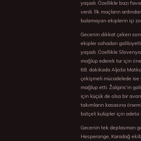
yaşadı. Özellikle bazı favo
verdi. İlk maçların ardın
bulamayan ekiplerin işi zo
Gecenin dikkat çeken sonu
ekipler sahadan galibiyetl
yaşadı. Özellikle Slovenya 
mağlup ederek tur için öne
68. dakikada Aljoša Matko'
çekişmeli mücadelede ise L
mağlup etti. Žalgiris'in g
için küçük de olsa bir ava
takımların kasasına önemli
bütçeli kulüpler için adeta
Gecenin tek deplasman gal
Hesperange, Karadağ ekibi