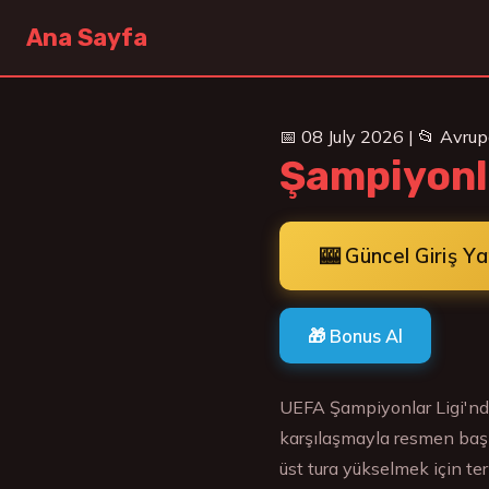
Ana Sayfa
📅 08 July 2026 | 📂 Avru
Şampiyonla
🎰 Güncel Giriş Y
🎁 Bonus Al
UEFA Şampiyonlar Ligi'nd
karşılaşmayla resmen başla
üst tura yükselmek için ter