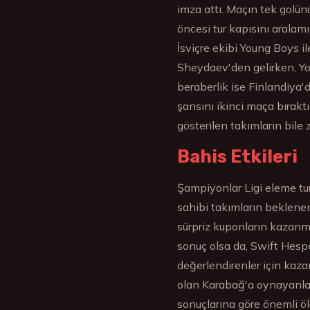
imza attı. Maçın tek golü
öncesi tur kapısını aralam
İsviçre ekibi Young Boys i
Sheydaev'den gelirken, Yo
beraberlik ise Finlandiya'd
şansını ikinci maça bırakt
gösterilen takımların bile 
Bahis Etkileri
Şampiyonlar Ligi eleme turu
sahibi takımların beklenen
sürpriz kuponların kazanma
sonuç olsa da, Swift Hesp
değerlendirenler için kaza
olan Karabağ'a oynayanlar
sonuçlarına göre önemli ö