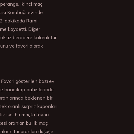
sperange, ikinci maç
cisi Karabağ, evinde
 22. dakikada Ramil
me kaydetti. Diğer
golsüz berabere kalarak tur
ğunu ve favori olarak
 Favori gösterilen bazı ev
kle handikap bahislerinde
oranlarında beklenen bir
k oranlı sürpriz kuponları
ik ise, bu maçta favori
si oranlar, bu ilk maç
arın tur oranları düşüşe