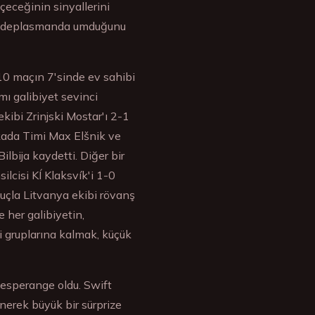
eçeceğinin sinyallerini
en, deplasmanda umduğunu
10 maçın 7'sinde ev sahibi
mı galibiyet sevinci
kibi Zrinjski Mostar'ı 2-1
ikada Timi Max Elšnik ve
lbija kaydetti. Diğer bir
lcisi KÍ Klaksvík'i 1-0
nuçla Litvanya ekibi rövanş
 her galibiyetin,
gi gruplarına kalmak, küçük
esperange oldu. Swift
erek büyük bir sürprize