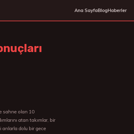
Ana Sayfa
Blog
Haberler
onuçları
e sahne olan 10
mlarını atan takımlar, bir
 anlarla dolu bir gece