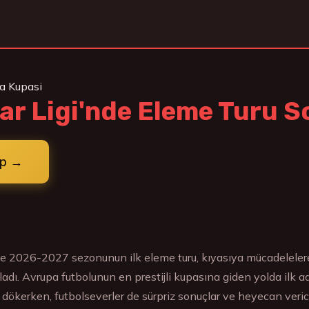
pa Kupasi
r Ligi'nde Eleme Turu S
ap →
e 2026-2027 sezonunun ilk eleme turu, kıyasıya mücadeleler
dı. Avrupa futbolunun en prestijli kupasına giden yolda ilk adı
 dökerken, futbolseverler de sürpriz sonuçlar ve heyecan verici