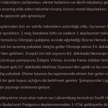
ri takımların zorlanması, eleme turlarının ne denli rekabetçi g
dan avantaj elde eden takımlar rövanş öncesi moral depolark
rlu geçecek gibi görünüyor.
çlarından biri, ev sahibi takımların üstünlüğü oldu. Oynanan 
e ayrılırken, 2 maç berabere bitti ve sadece 1 deplasman takı
temsilcisi Olimpija Ljubljana, evinde ağırladığı Bosna Hersek e
mli bir avantaj yakaladı. Maçta goller Olimpija adına 34. dak
dan gelirken, Zrinjski'nin tek sayısını 82. dakikada Nemanja Bi
itvanya şampiyonu Žalgiris Vilnius, evinde Faroe Adaları temsi
alibiyet golü 57. dakikada Mathias Oyewusi'den geldi ve bu so
ntaj yakaladı. Eleme turunun bu aşamasında alınan her golün ve
 bir gelir kapısı açtığını da belirtmek gerekir. Şampiyonlar Li
 bir piyango anlamına geliyor.
ibiyetine imza atan takım ise Lüksemburg temsilcisi Swift H
 Budućnost Podgorica deplasmanından 1-0'lık galibiyetle dön