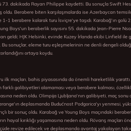
nü 73. dakikada Rayan Philippe kaydetti. Bu sonuçla Swift He
ış oldu. Berabere biten karşılaşmalarda ise Azerbaycan temsil
le 1-1 berabere kalarak turu İsviçre'ye taşıdı. Karabağ'ın golü
ung Boys'un beraberlik sayısını 55. dakikada Jean-Pierre Nsa
an geldi; HJK Helsinki, evinde Kuzey İrlanda ekibi Linfield ile 
ı. Bu sonuçlar, eleme turu eşleşmelerinin ne denli dengeli oldu
zorlandığını ortaya koydu.
 ilk maçları, bahis piyasasında da önemli hareketlilik yarattı.
 farklı galibiyetleri alamaması veya berabere kalması, özelli
sına neden oldu. Olimpija Ljubljana'nın galibiyeti, maç sonu 
erange'ın deplasmanda Budućnost Podgorica'yı yenmesi, yükse
nçlı bir sonuç oldu. Karabağ ve Young Boys maçındaki beraberl
ın hayal kırıklığı yaşamasına neden oldu. Rövanş maçları önce
lçüde revize edilecek ve deplasmanda avantaj yakalayan takıml