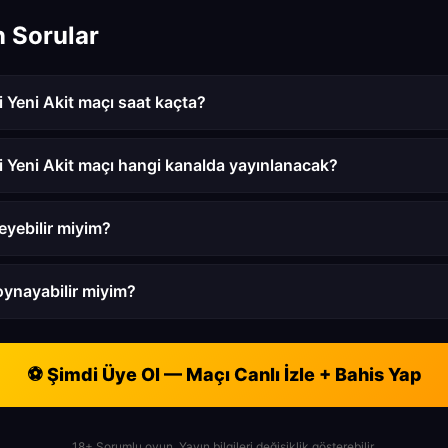
n Sorular
i Yeni Akit maçı saat kaçta?
i Yeni Akit maçı hangi kanalda yayınlanacak?
leyebilir miyim?
oynayabilir miyim?
⚽ Şimdi Üye Ol — Maçı Canlı İzle + Bahis Yap
18+ Sorumlu oyun. Yayın bilgileri değişiklik gösterebilir.