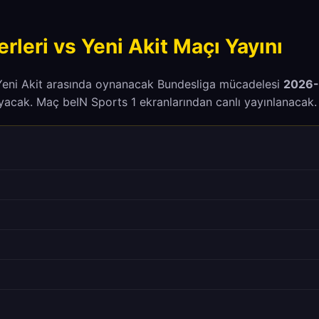
rleri vs Yeni Akit Maçı Yayını
e Yeni Akit arasında oynanacak Bundesliga mücadelesi
2026
yacak. Maç beIN Sports 1 ekranlarından canlı yayınlanacak.