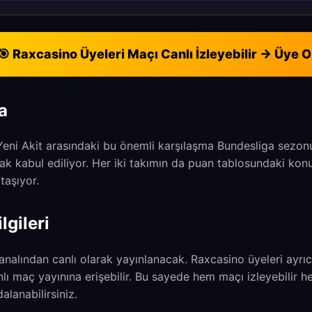
🎯 Raxcasino Üyeleri Maçı Canlı İzleyebilir → Üye O
a
Yeni Akit arasındaki bu önemli karşılaşma Bundesliga sezonu
rak kabul ediliyor. Her iki takımın da puan tablosundaki ko
aşıyor.
lgileri
nalından canlı olarak yayınlanacak. Raxcasino üyeleri ayrı
nlı maç yayınına erişebilir. Bu sayede hem maçı izleyebilir h
lanabilirsiniz.