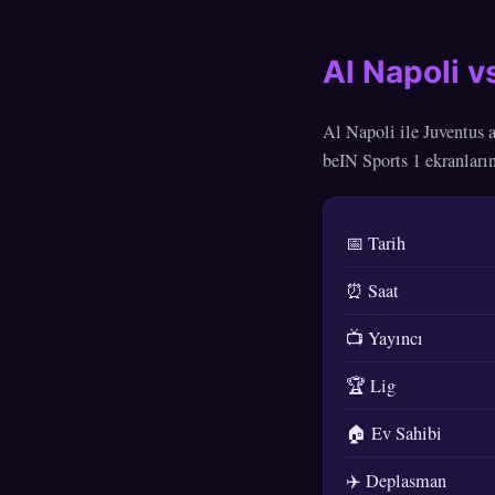
Al Napoli v
Al Napoli ile Juventus
beIN Sports 1 ekranları
📅 Tarih
⏰ Saat
📺 Yayıncı
🏆 Lig
🏠 Ev Sahibi
✈️ Deplasman