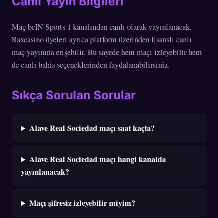
Canlı Yayın Bilgileri
Maç beIN Sports 1 kanalından canlı olarak yayınlanacak.
Raxcasino üyeleri ayrıca platform üzerinden lisanslı canlı
maç yayınına erişebilir. Bu sayede hem maçı izleyebilir hem
de canlı bahis seçeneklerinden faydalanabilirsiniz.
Sıkça Sorulan Sorular
Alave Real Sociedad maçı saat kaçta?
Alave Real Sociedad maçı hangi kanalda
yayınlanacak?
Maçı şifresiz izleyebilir miyim?