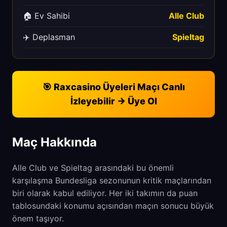
🏠 Ev Sahibi
Alle Club
✈️ Deplasman
Spieltag
🎯 Raxcasino Üyeleri Maçı Canlı
İzleyebilir → Üye Ol
Maç Hakkında
Alle Club ve Spieltag arasındaki bu önemli
karşılaşma Bundesliga sezonunun kritik maçlarından
biri olarak kabul ediliyor. Her iki takımın da puan
tablosundaki konumu açısından maçın sonucu büyük
önem taşıyor.