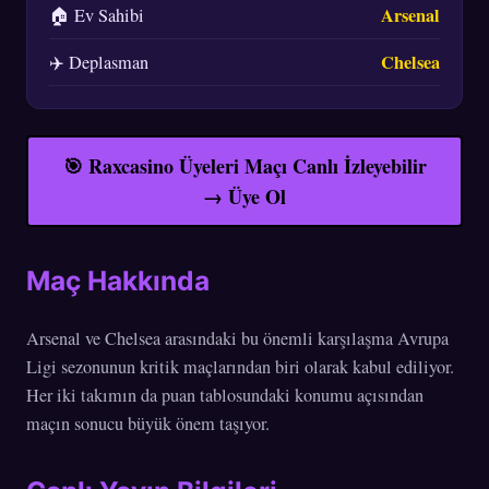
Arsenal
🏠 Ev Sahibi
Chelsea
✈️ Deplasman
🎯 Raxcasino Üyeleri Maçı Canlı İzleyebilir
→ Üye Ol
Maç Hakkında
Arsenal ve Chelsea arasındaki bu önemli karşılaşma Avrupa
Ligi sezonunun kritik maçlarından biri olarak kabul ediliyor.
Her iki takımın da puan tablosundaki konumu açısından
maçın sonucu büyük önem taşıyor.