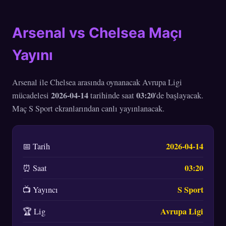
Arsenal vs Chelsea Maçı
Yayını
Arsenal ile Chelsea arasında oynanacak Avrupa Ligi
2026-04-14
03:20
mücadelesi
tarihinde saat
'de başlayacak.
Maç S Sport ekranlarından canlı yayınlanacak.
2026-04-14
📅 Tarih
03:20
⏰ Saat
S Sport
📺 Yayıncı
Avrupa Ligi
🏆 Lig