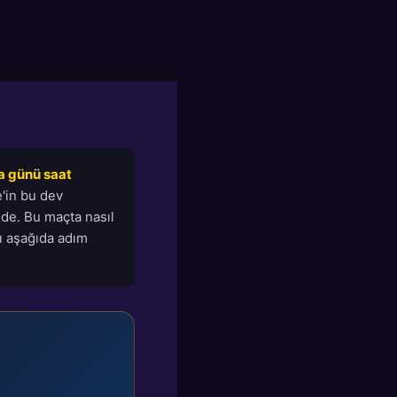
a günü saat
'in bu dev
ede. Bu maçta nasıl
nı aşağıda adım