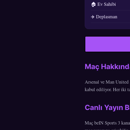
🏠 Ev Sahibi
✈️ Deplasman
Maç Hakkınd
Arsenal ve Man United a
kabul ediliyor. Her iki
Canlı Yayın Bi
Maç beIN Sports 3 kanal