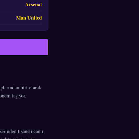
Arsenal
Man United
larından biri olarak
önem taşıyor.
erinden lisanslı canlı