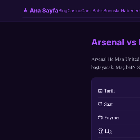
★ Ana Sayfa
Blog
Casino
Canlı Bahis
Bonuslar
Haberler
Arsenal vs
Arsenal ile Man United
başlayacak. Maç beIN Sp
📅 Tarih
⏰ Saat
📺 Yayıncı
🏆 Lig