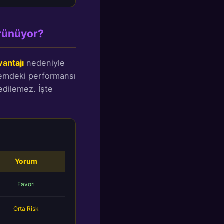
örünüyor?
vantajı
nedeniyle
nemdeki performansı
edilemez. İşte
Yorum
Favori
Orta Risk