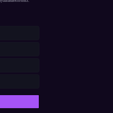
ydalanabilirsiniz.