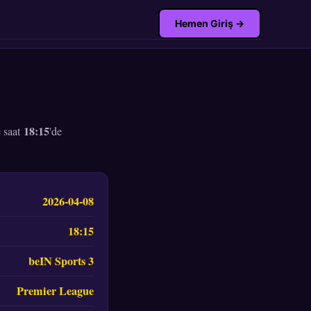
Hemen Giriş →
18:15
e saat
'de
2026-04-08
18:15
beIN Sports 3
Premier League