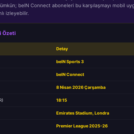
ümkün; beIN Connect aboneleri bu karşılaşmayı mobil uy
ı izleyebilir.
i Özeti
Detay
beIN Sports 3
beIN Connect
8 Nisan 2026 Çarşamba
R)
18:15
Emirates Stadium, Londra
Premier League 2025-26