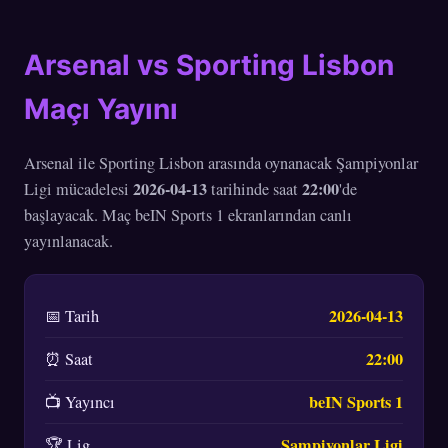
Arsenal vs Sporting Lisbon
Maçı Yayını
Arsenal ile Sporting Lisbon arasında oynanacak Şampiyonlar
2026-04-13
22:00
Ligi mücadelesi
tarihinde saat
'de
başlayacak. Maç beIN Sports 1 ekranlarından canlı
yayınlanacak.
2026-04-13
📅 Tarih
22:00
⏰ Saat
beIN Sports 1
📺 Yayıncı
Şampiyonlar Ligi
🏆 Lig