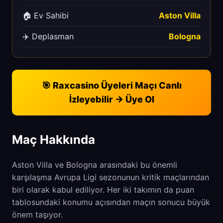
🏠 Ev Sahibi
Aston Villa
✈️ Deplasman
Bologna
🎯 Raxcasino Üyeleri Maçı Canlı
İzleyebilir → Üye Ol
Maç Hakkında
Aston Villa ve Bologna arasındaki bu önemli
karşılaşma Avrupa Ligi sezonunun kritik maçlarından
biri olarak kabul ediliyor. Her iki takımın da puan
tablosundaki konumu açısından maçın sonucu büyük
önem taşıyor.