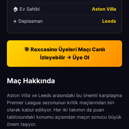
🏠 Ev Sahibi
Aston Villa
✈️ Deplasman
Leeds
🎯 Raxcasino Üyeleri Maçı Canlı
İzleyebilir → Üye Ol
Maç Hakkında
Aston Villa ve Leeds arasındaki bu önemli karşılaşma
Premier League sezonunun kritik maçlarından biri
olarak kabul ediliyor. Her iki takımın da puan
tablosundaki konumu açısından maçın sonucu büyük
önem taşıyor.