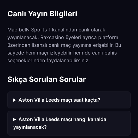
Canlı Yayın Bilgileri
Maç beIN Sports 1 kanalından canlı olarak
yayınlanacak. Raxcasino üyeleri ayrıca platform
üzerinden lisanslı canlı maç yayınına erişebilir. Bu
sayede hem maçı izleyebilir hem de canlı bahis
seçeneklerinden faydalanabilirsiniz.
Sıkça Sorulan Sorular
Aston Villa Leeds maçı saat kaçta?
Aston Villa Leeds maçı hangi kanalda
yayınlanacak?