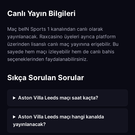
Canlı Yayın Bilgileri
Maç beIN Sports 1 kanalından canlı olarak
yayınlanacak. Raxcasino üyeleri ayrıca platform
üzerinden lisanslı canlı maç yayınına erişebilir. Bu
sayede hem maçı izleyebilir hem de canlı bahis
seçeneklerinden faydalanabilirsiniz.
Sıkça Sorulan Sorular
Aston Villa Leeds maçı saat kaçta?
Aston Villa Leeds maçı hangi kanalda
yayınlanacak?