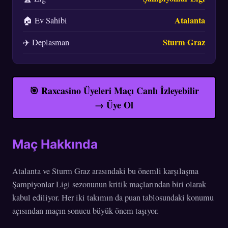
Atalanta
🏠 Ev Sahibi
Sturm Graz
✈️ Deplasman
🎯 Raxcasino Üyeleri Maçı Canlı İzleyebilir
→ Üye Ol
Maç Hakkında
Atalanta ve Sturm Graz arasındaki bu önemli karşılaşma
Şampiyonlar Ligi sezonunun kritik maçlarından biri olarak
kabul ediliyor. Her iki takımın da puan tablosundaki konumu
açısından maçın sonucu büyük önem taşıyor.