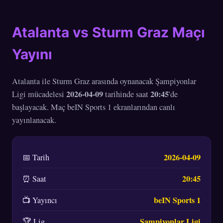
Atalanta vs Sturm Graz Maçı
Yayını
Atalanta ile Sturm Graz arasında oynanacak Şampiyonlar
2026-04-09
20:45
Ligi mücadelesi
tarihinde saat
'de
başlayacak. Maç beIN Sports 1 ekranlarından canlı
yayınlanacak.
2026-04-09
📅 Tarih
20:45
⏰ Saat
beIN Sports 1
📺 Yayıncı
Şampiyonlar Ligi
🏆 Lig