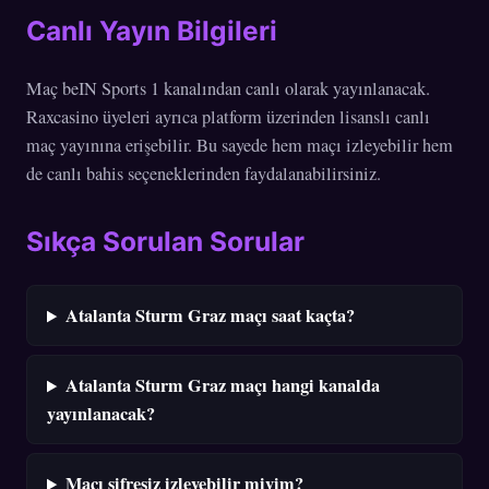
Canlı Yayın Bilgileri
Maç beIN Sports 1 kanalından canlı olarak yayınlanacak.
Raxcasino üyeleri ayrıca platform üzerinden lisanslı canlı
maç yayınına erişebilir. Bu sayede hem maçı izleyebilir hem
de canlı bahis seçeneklerinden faydalanabilirsiniz.
Sıkça Sorulan Sorular
Atalanta Sturm Graz maçı saat kaçta?
Atalanta Sturm Graz maçı hangi kanalda
yayınlanacak?
Maçı şifresiz izleyebilir miyim?