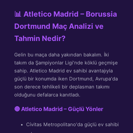
📊 Atletico Madrid – Borussia
Dortmund Maç Analizi ve
Tahmin Nedir?
Gelin bu maça daha yakından bakalım. İki
takım da Şampiyonlar Ligi'nde köklü geçmişe
sahip. Atletico Madrid ev sahibi avantajıyla
güçlü bir konumda iken Dortmund, Avrupa'da
son derece tehlikeli bir deplasman takımı
olduğunu defalarca kanıtladı.
🔴 Atletico Madrid – Güçlü Yönler
Cívitas Metropolitano'da güçlü ev sahibi