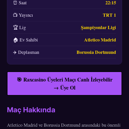
22:15
⏰ Saat
TRT 1
📺 Yayıncı
Şampiyonlar Ligi
🏆 Lig
Atletico Madrid
🏠 Ev Sahibi
Borussia Dortmund
✈️ Deplasman
🎯 Raxcasino Üyeleri Maçı Canlı İzleyebilir
→ Üye Ol
Maç Hakkında
Atletico Madrid ve Borussia Dortmund arasındaki bu önemli