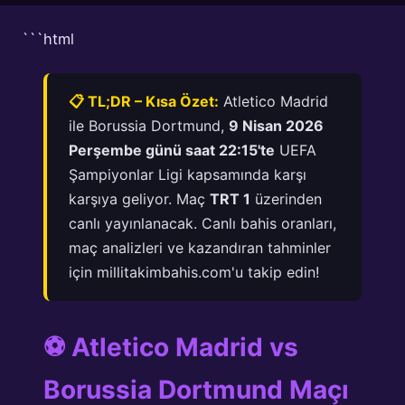
```html
📋 TL;DR – Kısa Özet:
Atletico Madrid
ile Borussia Dortmund,
9 Nisan 2026
Perşembe günü saat 22:15'te
UEFA
Şampiyonlar Ligi kapsamında karşı
karşıya geliyor. Maç
TRT 1
üzerinden
canlı yayınlanacak. Canlı bahis oranları,
maç analizleri ve kazandıran tahminler
için millitakimbahis.com'u takip edin!
⚽ Atletico Madrid vs
Borussia Dortmund Maçı