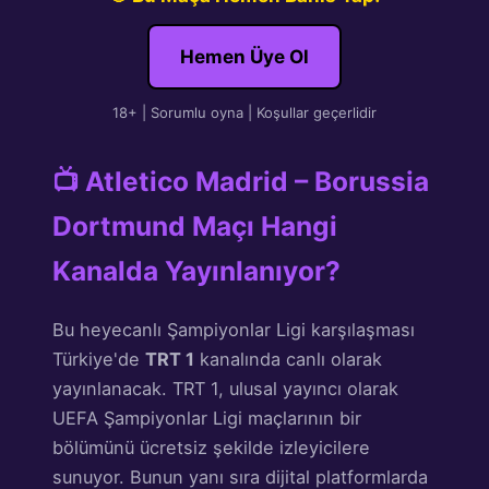
Hemen Üye Ol
18+ | Sorumlu oyna | Koşullar geçerlidir
📺 Atletico Madrid – Borussia
Dortmund Maçı Hangi
Kanalda Yayınlanıyor?
Bu heyecanlı Şampiyonlar Ligi karşılaşması
Türkiye'de
TRT 1
kanalında canlı olarak
yayınlanacak. TRT 1, ulusal yayıncı olarak
UEFA Şampiyonlar Ligi maçlarının bir
bölümünü ücretsiz şekilde izleyicilere
sunuyor. Bunun yanı sıra dijital platformlarda