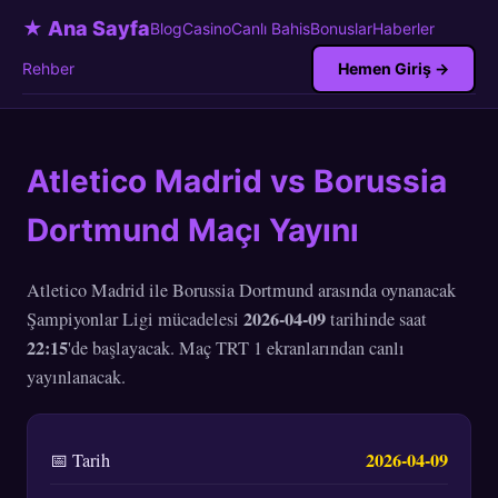
★ Ana Sayfa
Blog
Casino
Canlı Bahis
Bonuslar
Haberler
Rehber
Hemen Giriş →
Atletico Madrid vs Borussia
Dortmund Maçı Yayını
Atletico Madrid ile Borussia Dortmund arasında oynanacak
2026-04-09
Şampiyonlar Ligi mücadelesi
tarihinde saat
22:15
'de başlayacak. Maç TRT 1 ekranlarından canlı
yayınlanacak.
2026-04-09
📅 Tarih