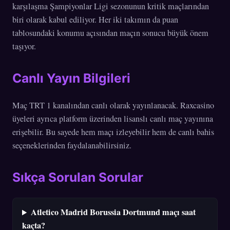
karşılaşma Şampiyonlar Ligi sezonunun kritik maçlarından
biri olarak kabul ediliyor. Her iki takımın da puan
tablosundaki konumu açısından maçın sonucu büyük önem
taşıyor.
Canlı Yayın Bilgileri
Maç TRT 1 kanalından canlı olarak yayınlanacak. Raxcasino
üyeleri ayrıca platform üzerinden lisanslı canlı maç yayınına
erişebilir. Bu sayede hem maçı izleyebilir hem de canlı bahis
seçeneklerinden faydalanabilirsiniz.
Sıkça Sorulan Sorular
Atletico Madrid Borussia Dortmund maçı saat
kaçta?