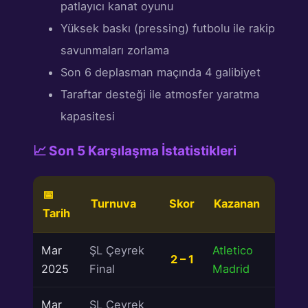
patlayıcı kanat oyunu
Yüksek baskı (pressing) futbolu ile rakip
savunmaları zorlama
Son 6 deplasman maçında 4 galibiyet
Taraftar desteği ile atmosfer yaratma
kapasitesi
📈 Son 5 Karşılaşma İstatistikleri
📅
Turnuva
Skor
Kazanan
Tarih
Mar
ŞL Çeyrek
Atletico
2 – 1
2025
Final
Madrid
Mar
ŞL Çeyrek