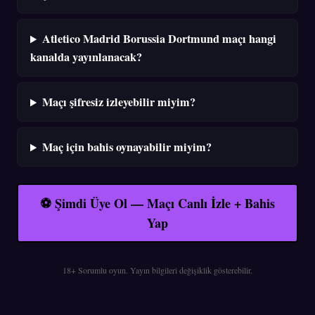
Atletico Madrid Borussia Dortmund maçı hangi
kanalda yayınlanacak?
Maçı şifresiz izleyebilir miyim?
Maç için bahis oynayabilir miyim?
⚽ Şimdi Üye Ol — Maçı Canlı İzle + Bahis
Yap
18+ Sorumlu oyun. Yayın bilgileri değişiklik gösterebilir.