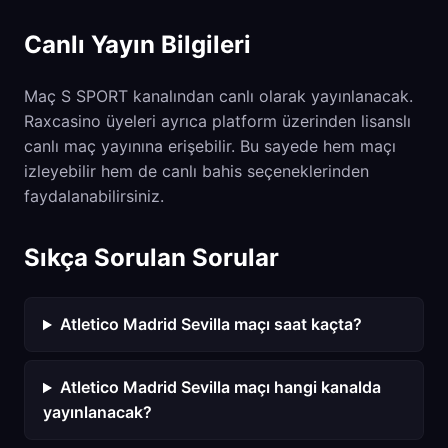
Canlı Yayın Bilgileri
Maç S SPORT kanalından canlı olarak yayınlanacak.
Raxcasino üyeleri ayrıca platform üzerinden lisanslı
canlı maç yayınına erişebilir. Bu sayede hem maçı
izleyebilir hem de canlı bahis seçeneklerinden
faydalanabilirsiniz.
Sıkça Sorulan Sorular
Atletico Madrid Sevilla maçı saat kaçta?
Atletico Madrid Sevilla maçı hangi kanalda
yayınlanacak?