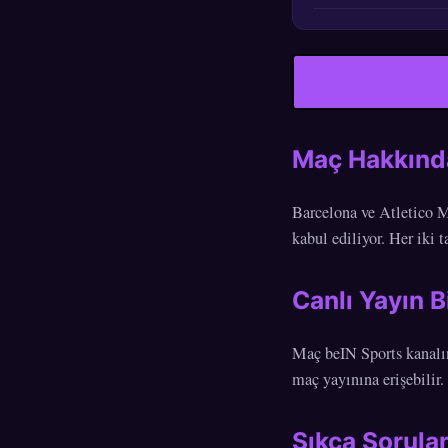
Maç Hakkınd
Barcelona ve Atletico M
kabul ediliyor. Her iki
Canlı Yayın Bi
Maç beIN Sports kanalın
maç yayınına erişebilir.
Sıkça Sorula