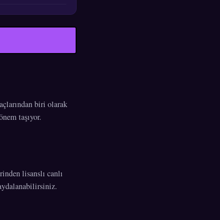
çlarından biri olarak
önem taşıyor.
inden lisanslı canlı
ydalanabilirsiniz.