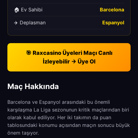
🏠 Ev Sahibi
Barcelona
✈️ Deplasman
Espanyol
🎯 Raxcasino Üyeleri Maçı Canlı
İzleyebilir → Üye Ol
Maç Hakkında
Barcelona ve Espanyol arasındaki bu önemli
karşılaşma La Liga sezonunun kritik maçlarından biri
olarak kabul ediliyor. Her iki takımın da puan
tablosundaki konumu açısından maçın sonucu büyük
önem taşıyor.