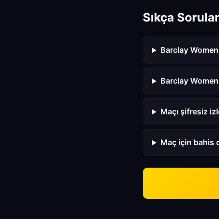
Sıkça Sorula
Barclay Women 
Barclay Women 
Maçı şifresiz iz
Maç için bahis 