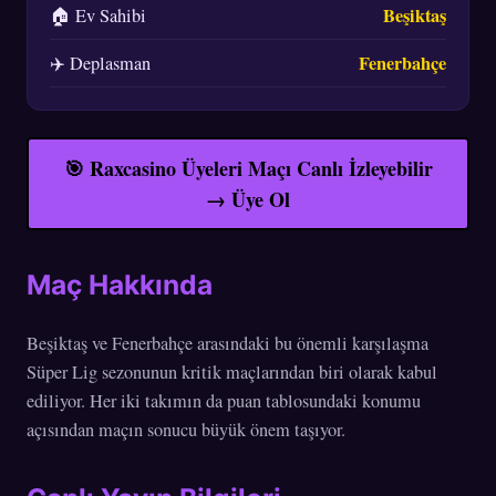
Beşiktaş
🏠 Ev Sahibi
Fenerbahçe
✈️ Deplasman
🎯 Raxcasino Üyeleri Maçı Canlı İzleyebilir
→ Üye Ol
Maç Hakkında
Beşiktaş ve Fenerbahçe arasındaki bu önemli karşılaşma
Süper Lig sezonunun kritik maçlarından biri olarak kabul
ediliyor. Her iki takımın da puan tablosundaki konumu
açısından maçın sonucu büyük önem taşıyor.