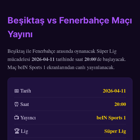
Beşiktaş vs Fenerbahçe Maçı
Yayını
Beşiktaş ile Fenerbahçe arasında oynanacak Süper Lig
2026-04-11
20:00
mücadelesi
tarihinde saat
'de başlayacak.
Maç beIN Sports 1 ekranlarından canlı yayınlanacak.
2026-04-11
📅 Tarih
20:00
⏰ Saat
beIN Sports 1
📺 Yayıncı
Süper Lig
🏆 Lig