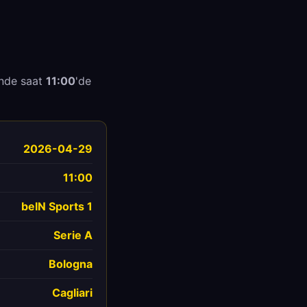
inde saat
11:00
'de
2026-04-29
11:00
beIN Sports 1
Serie A
Bologna
Cagliari