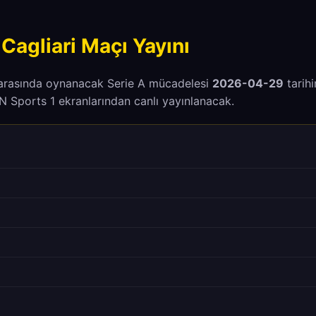
Cagliari Maçı Yayını
i arasında oynanacak Serie A mücadelesi
2026-04-29
tarih
 Sports 1 ekranlarından canlı yayınlanacak.