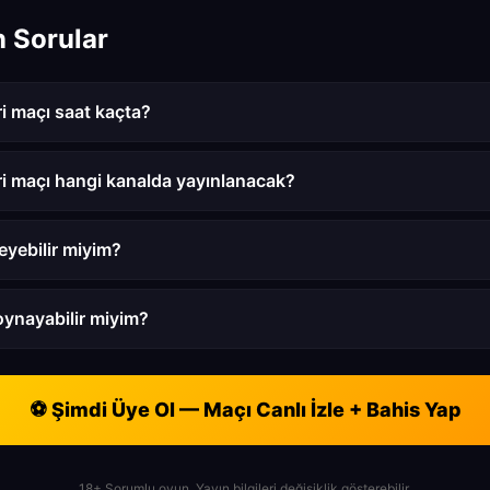
n Sorular
i maçı saat kaçta?
i maçı hangi kanalda yayınlanacak?
leyebilir miyim?
oynayabilir miyim?
⚽ Şimdi Üye Ol — Maçı Canlı İzle + Bahis Yap
18+ Sorumlu oyun. Yayın bilgileri değişiklik gösterebilir.