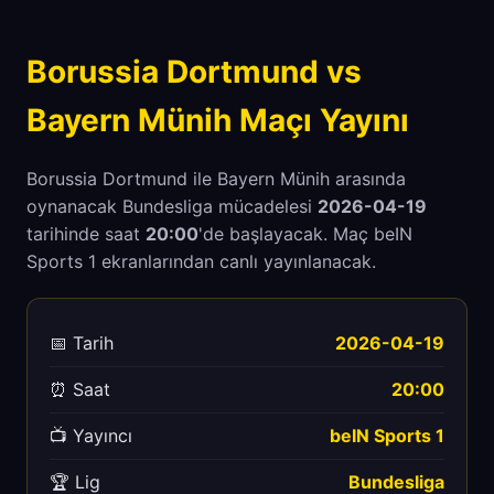
Borussia Dortmund vs
Bayern Münih Maçı Yayını
Borussia Dortmund ile Bayern Münih arasında
oynanacak Bundesliga mücadelesi
2026-04-19
tarihinde saat
20:00
'de başlayacak. Maç beIN
Sports 1 ekranlarından canlı yayınlanacak.
📅 Tarih
2026-04-19
⏰ Saat
20:00
📺 Yayıncı
beIN Sports 1
🏆 Lig
Bundesliga