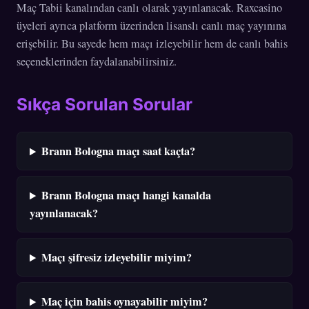
Maç Tabii kanalından canlı olarak yayınlanacak. Raxcasino
üyeleri ayrıca platform üzerinden lisanslı canlı maç yayınına
erişebilir. Bu sayede hem maçı izleyebilir hem de canlı bahis
seçeneklerinden faydalanabilirsiniz.
Sıkça Sorulan Sorular
Brann Bologna maçı saat kaçta?
Brann Bologna maçı hangi kanalda
yayınlanacak?
Maçı şifresiz izleyebilir miyim?
Maç için bahis oynayabilir miyim?