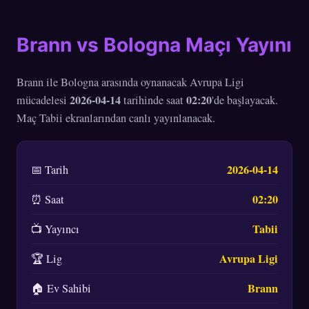
Brann vs Bologna Maçı Yayını
Brann ile Bologna arasında oynanacak Avrupa Ligi
2026-04-14
02:20
mücadelesi
tarihinde saat
'de başlayacak.
Maç Tabii ekranlarından canlı yayınlanacak.
2026-04-14
📅 Tarih
02:20
⏰ Saat
Tabii
📺 Yayıncı
Avrupa Ligi
🏆 Lig
Brann
🏠 Ev Sahibi