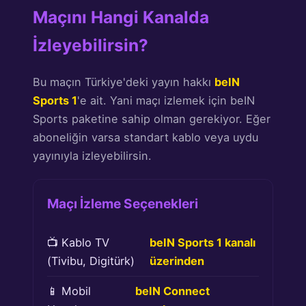
Maçını Hangi Kanalda
İzleyebilirsin?
Bu maçın Türkiye'deki yayın hakkı
beIN
Sports 1
'e ait. Yani maçı izlemek için beIN
Sports paketine sahip olman gerekiyor. Eğer
aboneliğin varsa standart kablo veya uydu
yayınıyla izleyebilirsin.
Maçı İzleme Seçenekleri
📺 Kablo TV
beIN Sports 1 kanalı
(Tivibu, Digitürk)
üzerinden
📱 Mobil
beIN Connect