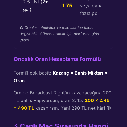
2.5 Üst (2+
1.75
veya daha
gol)
fazla gol
⚠️
Oranlar tahminidir ve maç saatine kadar
değişebilir. Güncel oranlar için platforma giriş
yapın.
Ondalık Oran Hesaplama Formülü
Formül çok basit:
Kazanç = Bahis Miktarı ×
Oran
Örnek: Broadcast Right'ın kazanacağına 200
TL bahis yapıyorsun, oran 2.45.
200 × 2.45
= 490 TL
kazanırsın. Yani 290 TL net kâr! 🎯
⚡ Canlı Maç Sırasında Hangi