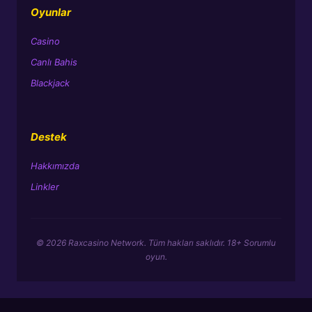
Oyunlar
Casino
Canlı Bahis
Blackjack
Destek
Hakkımızda
Linkler
© 2026 Raxcasino Network. Tüm hakları saklıdır. 18+ Sorumlu
oyun.