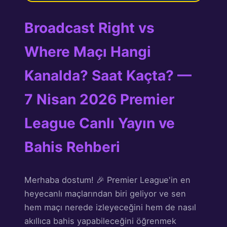
Broadcast Right vs
Where Maçı Hangi
Kanalda? Saat Kaçta? —
7 Nisan 2026 Premier
League Canlı Yayın ve
Bahis Rehberi
Merhaba dostum! 🎉 Premier League'in en
heyecanlı maçlarından biri geliyor ve sen
hem maçı nerede izleyeceğini hem de nasıl
akıllıca bahis yapabileceğini öğrenmek