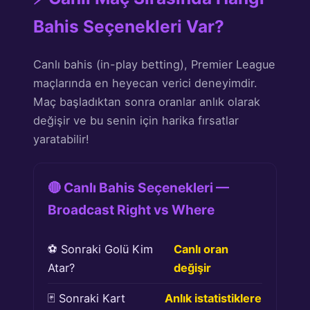
Bahis Seçenekleri Var?
Canlı bahis (in-play betting), Premier League
maçlarında en heyecan verici deneyimdir.
Maç başladıktan sonra oranlar anlık olarak
değişir ve bu senin için harika fırsatlar
yaratabilir!
🔴 Canlı Bahis Seçenekleri —
Broadcast Right vs Where
⚽ Sonraki Golü Kim
Canlı oran
Atar?
değişir
🃏 Sonraki Kart
Anlık istatistiklere