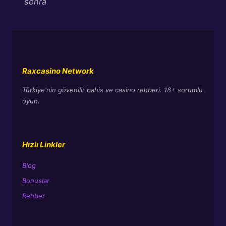
sonra
Raxcasino Network
Türkiye'nin güvenilir bahis ve casino rehberi. 18+ sorumlu
oyun.
Hızlı Linkler
Blog
Bonuslar
Rehber