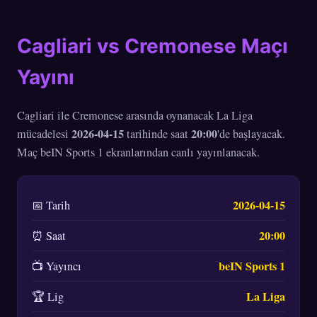
Cagliari vs Cremonese Maçı
Yayını
Cagliari ile Cremonese arasında oynanacak La Liga
2026-04-15
20:00
mücadelesi
tarihinde saat
'de başlayacak.
Maç beIN Sports 1 ekranlarından canlı yayınlanacak.
2026-04-15
📅 Tarih
20:00
⏰ Saat
beIN Sports 1
📺 Yayıncı
La Liga
🏆 Lig