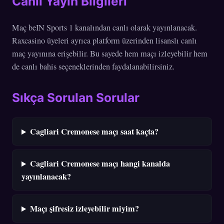
Canlı Yayın Bilgileri
Maç beIN Sports 1 kanalından canlı olarak yayınlanacak.
Raxcasino üyeleri ayrıca platform üzerinden lisanslı canlı
maç yayınına erişebilir. Bu sayede hem maçı izleyebilir hem
de canlı bahis seçeneklerinden faydalanabilirsiniz.
Sıkça Sorulan Sorular
Cagliari Cremonese maçı saat kaçta?
Cagliari Cremonese maçı hangi kanalda
yayınlanacak?
Maçı şifresiz izleyebilir miyim?