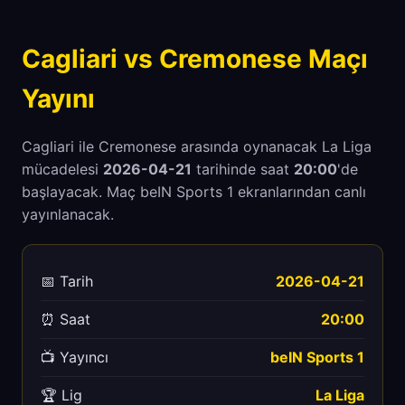
Cagliari vs Cremonese Maçı
Yayını
Cagliari ile Cremonese arasında oynanacak La Liga
mücadelesi
2026-04-21
tarihinde saat
20:00
'de
başlayacak. Maç beIN Sports 1 ekranlarından canlı
yayınlanacak.
📅 Tarih
2026-04-21
⏰ Saat
20:00
📺 Yayıncı
beIN Sports 1
🏆 Lig
La Liga