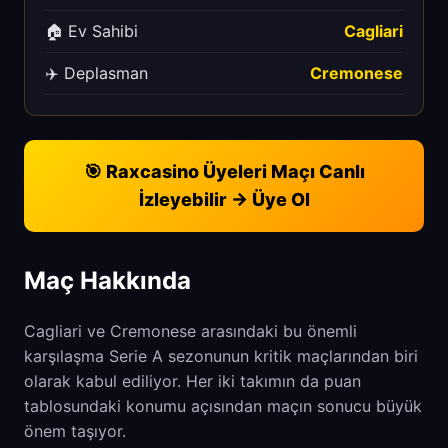
🏠 Ev Sahibi
Cagliari
✈️ Deplasman
Cremonese
🎯 Raxcasino Üyeleri Maçı Canlı
İzleyebilir → Üye Ol
Maç Hakkında
Cagliari ve Cremonese arasındaki bu önemli
karşılaşma Serie A sezonunun kritik maçlarından biri
olarak kabul ediliyor. Her iki takımın da puan
tablosundaki konumu açısından maçın sonucu büyük
önem taşıyor.