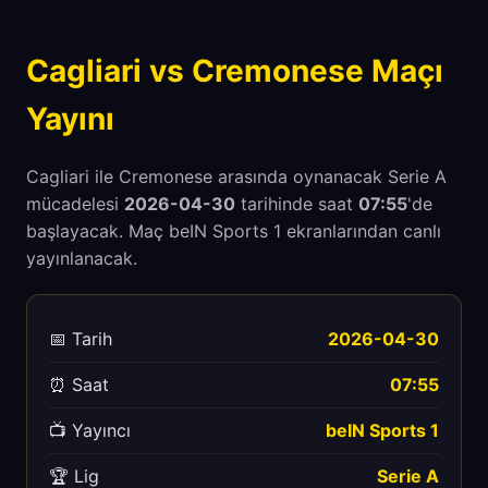
Cagliari vs Cremonese Maçı
Yayını
Cagliari ile Cremonese arasında oynanacak Serie A
mücadelesi
2026-04-30
tarihinde saat
07:55
'de
başlayacak. Maç beIN Sports 1 ekranlarından canlı
yayınlanacak.
📅 Tarih
2026-04-30
⏰ Saat
07:55
📺 Yayıncı
beIN Sports 1
🏆 Lig
Serie A