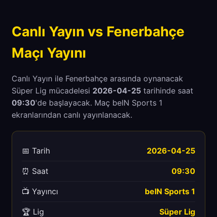
Canlı Yayın vs Fenerbahçe
Maçı Yayını
Canlı Yayın ile Fenerbahçe arasında oynanacak
Süper Lig mücadelesi
2026-04-25
tarihinde saat
09:30
'de başlayacak. Maç beIN Sports 1
ekranlarından canlı yayınlanacak.
📅 Tarih
2026-04-25
⏰ Saat
09:30
📺 Yayıncı
beIN Sports 1
🏆 Lig
Süper Lig