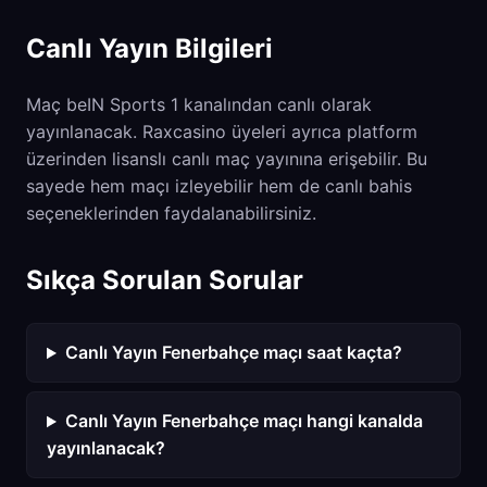
Canlı Yayın Bilgileri
Maç beIN Sports 1 kanalından canlı olarak
yayınlanacak. Raxcasino üyeleri ayrıca platform
üzerinden lisanslı canlı maç yayınına erişebilir. Bu
sayede hem maçı izleyebilir hem de canlı bahis
seçeneklerinden faydalanabilirsiniz.
Sıkça Sorulan Sorular
Canlı Yayın Fenerbahçe maçı saat kaçta?
Canlı Yayın Fenerbahçe maçı hangi kanalda
yayınlanacak?