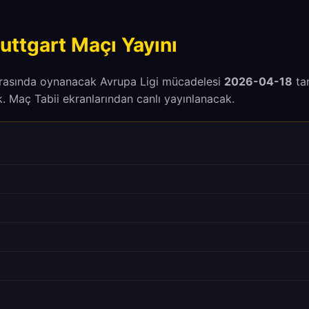
tuttgart Maçı Yayını
 arasında oynanacak Avrupa Ligi mücadelesi
2026-04-18
tar
. Maç Tabii ekranlarından canlı yayınlanacak.