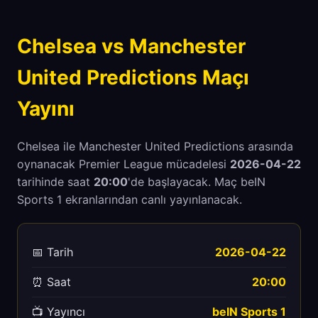
Chelsea vs Manchester
United Predictions Maçı
Yayını
Chelsea ile Manchester United Predictions arasında
oynanacak Premier League mücadelesi
2026-04-22
tarihinde saat
20:00
'de başlayacak. Maç beIN
Sports 1 ekranlarından canlı yayınlanacak.
📅 Tarih
2026-04-22
⏰ Saat
20:00
📺 Yayıncı
beIN Sports 1