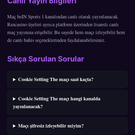
Canlı Yayın Bilgileri
Maç beIN Sports 1 kanalından canlı olarak yayınlanacak.
Raxcasino üyeleri ayrıca platform üzerinden lisanslı canlı
maç yayınına erişebilir. Bu sayede hem maçı izleyebilir hem
de canlı bahis seçeneklerinden faydalanabilirsiniz.
Sıkça Sorulan Sorular
Cookie Setting The maçı saat kaçta?
Cookie Setting The maçı hangi kanalda
yayınlanacak?
Maçı şifresiz izleyebilir miyim?