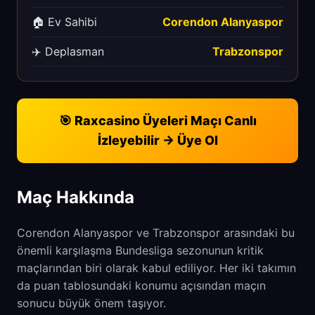
🏠 Ev Sahibi
Corendon Alanyaspor
✈️ Deplasman
Trabzonspor
🎯 Raxcasino Üyeleri Maçı Canlı
İzleyebilir → Üye Ol
Maç Hakkında
Corendon Alanyaspor ve Trabzonspor arasındaki bu
önemli karşılaşma Bundesliga sezonunun kritik
maçlarından biri olarak kabul ediliyor. Her iki takımın
da puan tablosundaki konumu açısından maçın
sonucu büyük önem taşıyor.