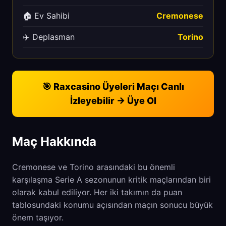
🏠 Ev Sahibi
Cremonese
✈️ Deplasman
Torino
🎯 Raxcasino Üyeleri Maçı Canlı
İzleyebilir → Üye Ol
Maç Hakkında
Cremonese ve Torino arasındaki bu önemli
karşılaşma Serie A sezonunun kritik maçlarından biri
olarak kabul ediliyor. Her iki takımın da puan
tablosundaki konumu açısından maçın sonucu büyük
önem taşıyor.