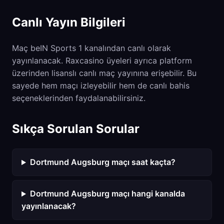
Canlı Yayın Bilgileri
Maç beIN Sports 1 kanalından canlı olarak
yayınlanacak. Raxcasino üyeleri ayrıca platform
üzerinden lisanslı canlı maç yayınına erişebilir. Bu
sayede hem maçı izleyebilir hem de canlı bahis
seçeneklerinden faydalanabilirsiniz.
Sıkça Sorulan Sorular
Dortmund Augsburg maçı saat kaçta?
Dortmund Augsburg maçı hangi kanalda
yayınlanacak?