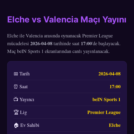
Elche vs Valencia Maçı Yayını
Elche ile Valencia arasında oynanacak Premier League
2026-04-08
17:00
mücadelesi
tarihinde saat
'de başlayacak.
Maç beIN Sports 1 ekranlarından canlı yayınlanacak.
2026-04-08
📅 Tarih
17:00
⏰ Saat
beIN Sports 1
📺 Yayıncı
Premier League
🏆 Lig
Elche
🏠 Ev Sahibi