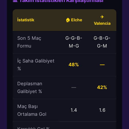
📊 Takım İstatistikleri Karşılaştırması
✈️
İstatistik
🏠 Elche
Valencia
Son 5 Maç
G-G-B-
G-B-G-
Formu
M-G
G-M
İç Saha Galibiyet
48%
—
%
Deplasman
—
42%
Galibiyet %
Maç Başı
1.4
1.6
Ortalama Gol