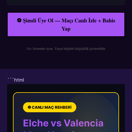
⚽ Şimdi Üye Ol — Maçı Canlı İzle + Bahis
Yap
18+ Sorumlu oyun. Yayın bilgileri değişiklik gösterebilir.
```html
⚽ CANLI MAÇ REHBERİ
Elche vs Valencia