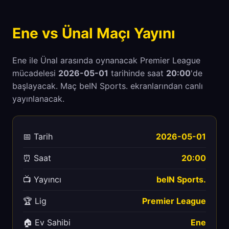
Ene vs Ünal Maçı Yayını
Ene ile Ünal arasında oynanacak Premier League
mücadelesi
2026-05-01
tarihinde saat
20:00
'de
başlayacak. Maç beIN Sports. ekranlarından canlı
yayınlanacak.
📅 Tarih
2026-05-01
⏰ Saat
20:00
📺 Yayıncı
beIN Sports.
🏆 Lig
Premier League
🏠 Ev Sahibi
Ene