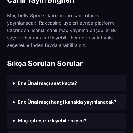
Canlı Yayın Bilgileri
Maç beIN Sports. kanalından canlı olarak
yayınlanacak. Raxcasino üyeleri ayrıca platform
üzerinden lisanslı canlı maç yayınına erişebilir. Bu
sayede hem maçı izleyebilir hem de canlı bahis
seçeneklerinden faydalanabilirsiniz.
Sıkça Sorulan Sorular
Ene Ünal maçı saat kaçta?
Ene Ünal maçı hangi kanalda yayınlanacak?
Maçı şifresiz izleyebilir miyim?