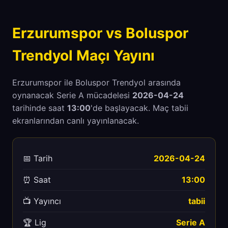
Erzurumspor vs Boluspor
Trendyol Maçı Yayını
Erzurumspor ile Boluspor Trendyol arasında
oynanacak Serie A mücadelesi
2026-04-24
tarihinde saat
13:00
'de başlayacak. Maç tabii
ekranlarından canlı yayınlanacak.
📅 Tarih
2026-04-24
⏰ Saat
13:00
📺 Yayıncı
tabii
🏆 Lig
Serie A