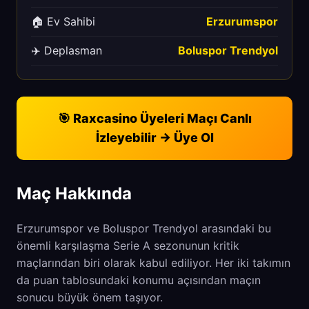
🏠 Ev Sahibi
Erzurumspor
✈️ Deplasman
Boluspor Trendyol
🎯 Raxcasino Üyeleri Maçı Canlı
İzleyebilir → Üye Ol
Maç Hakkında
Erzurumspor ve Boluspor Trendyol arasındaki bu
önemli karşılaşma Serie A sezonunun kritik
maçlarından biri olarak kabul ediliyor. Her iki takımın
da puan tablosundaki konumu açısından maçın
sonucu büyük önem taşıyor.