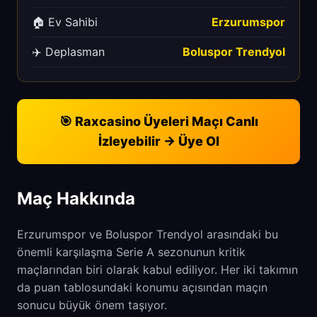
🏠 Ev Sahibi
Erzurumspor
✈️ Deplasman
Boluspor Trendyol
🎯 Raxcasino Üyeleri Maçı Canlı
İzleyebilir → Üye Ol
Maç Hakkında
Erzurumspor ve Boluspor Trendyol arasındaki bu
önemli karşılaşma Serie A sezonunun kritik
maçlarından biri olarak kabul ediliyor. Her iki takımın
da puan tablosundaki konumu açısından maçın
sonucu büyük önem taşıyor.