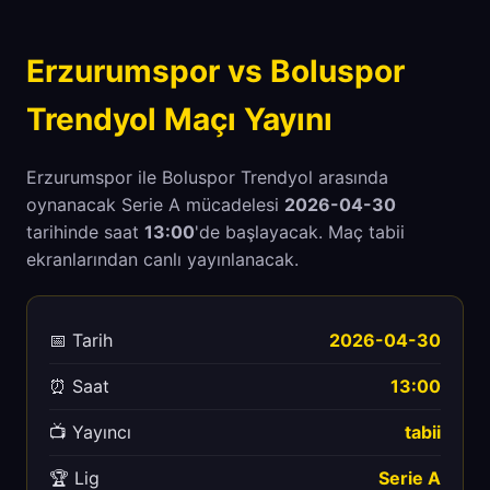
Erzurumspor vs Boluspor
Trendyol Maçı Yayını
Erzurumspor ile Boluspor Trendyol arasında
oynanacak Serie A mücadelesi
2026-04-30
tarihinde saat
13:00
'de başlayacak. Maç tabii
ekranlarından canlı yayınlanacak.
📅 Tarih
2026-04-30
⏰ Saat
13:00
📺 Yayıncı
tabii
🏆 Lig
Serie A