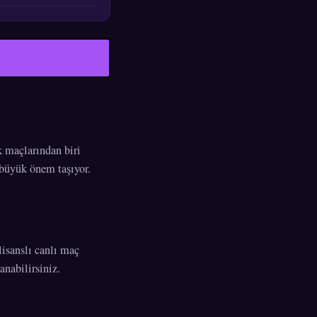
 maçlarından biri
 büyük önem taşıyor.
isanslı canlı maç
anabilirsiniz.