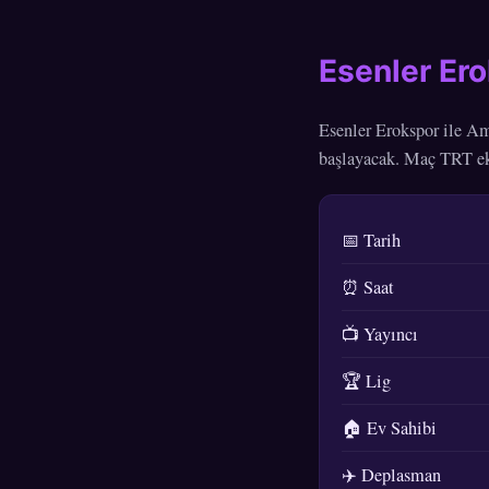
Esenler Er
Esenler Erokspor ile A
başlayacak. Maç TRT ek
📅 Tarih
⏰ Saat
📺 Yayıncı
🏆 Lig
🏠 Ev Sahibi
✈️ Deplasman