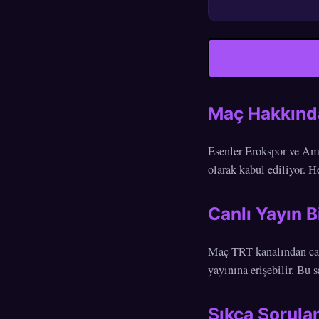
Maç Hakkınd
Esenler Erokspor ve Ame
olarak kabul ediliyor. 
Canlı Yayın Bi
Maç TRT kanalından canl
yayınına erişebilir. Bu 
Sıkça Sorula