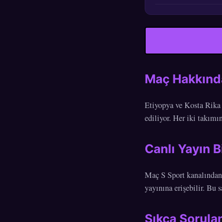
Maç Hakkınd
Etiyopya ve Kosta Rika 
ediliyor. Her iki takım
Canlı Yayın Bi
Maç S Sport kanalından 
yayınına erişebilir. Bu 
Sıkça Sorula