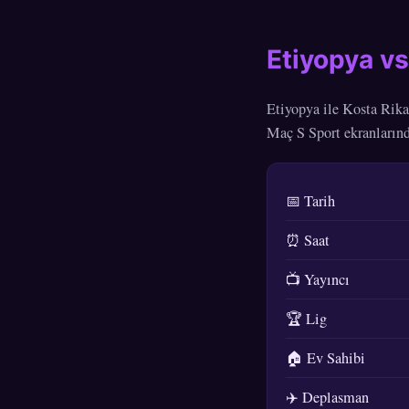
Etiyopya vs
Etiyopya ile Kosta Rik
Maç S Sport ekranlarınd
📅 Tarih
⏰ Saat
📺 Yayıncı
🏆 Lig
🏠 Ev Sahibi
✈️ Deplasman