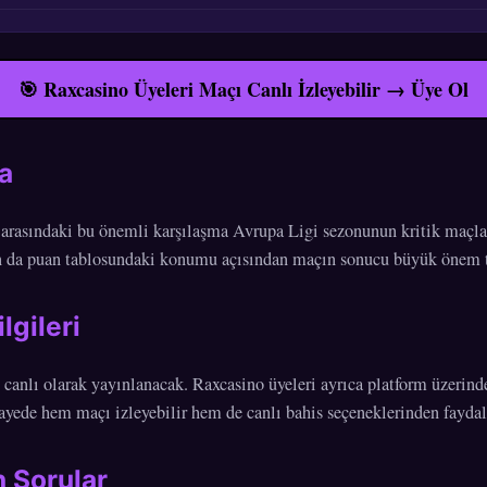
🎯 Raxcasino Üyeleri Maçı Canlı İzleyebilir → Üye Ol
a
arasındaki bu önemli karşılaşma Avrupa Ligi sezonunun kritik maçlar
ın da puan tablosundaki konumu açısından maçın sonucu büyük önem t
lgileri
canlı olarak yayınlanacak. Raxcasino üyeleri ayrıca platform üzerinde
sayede hem maçı izleyebilir hem de canlı bahis seçeneklerinden faydal
n Sorular