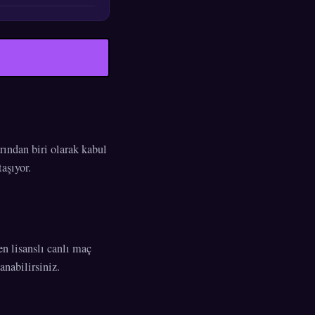
ından biri olarak kabul
aşıyor.
n lisanslı canlı maç
anabilirsiniz.