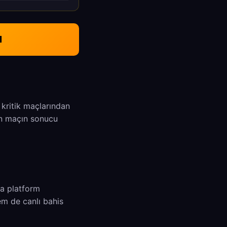
l
kritik maçlarından
an maçın sonucu
ca platform
em de canlı bahis