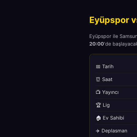
Eyüpspor v
Eyüpspor ile Samsu
20:00
'de başlayacak
📅 Tarih
⏰ Saat
📺 Yayıncı
🏆 Lig
🏠 Ev Sahibi
✈️ Deplasman