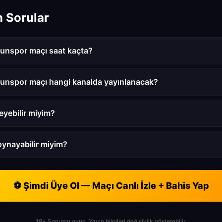
n Sorular
nspor maçı saat kaçta?
nspor maçı hangi kanalda yayınlanacak?
leyebilir miyim?
oynayabilir miyim?
⚽ Şimdi Üye Ol — Maçı Canlı İzle + Bahis Yap
18+ Sorumlu oyun. Yayın bilgileri değişiklik gösterebilir.