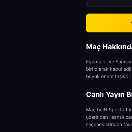
Maç Hakkınd
Eyüpspor ve Samsuns
biri olarak kabul ed
büyük önem taşıyor.
Canlı Yayın Bi
Maç beIN Sports 1 ka
üzerinden lisanslı ca
seçeneklerinden fayda