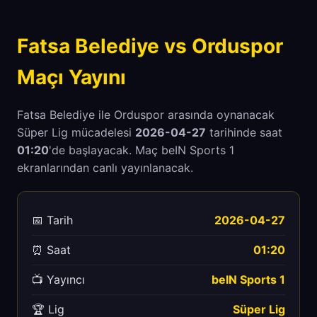
Fatsa Belediye vs Orduspor
Maçı Yayını
Fatsa Belediye ile Orduspor arasında oynanacak
Süper Lig mücadelesi
2026-04-27
tarihinde saat
01:20
'de başlayacak. Maç beIN Sports 1
ekranlarından canlı yayınlanacak.
📅 Tarih
2026-04-27
⏰ Saat
01:20
📺 Yayıncı
beIN Sports 1
🏆 Lig
Süper Lig