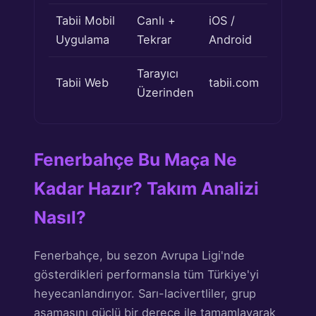
Tabii Mobil
Canlı +
iOS /
Uygulama
Tekrar
Android
Tarayıcı
Tabii Web
tabii.com
Üzerinden
Fenerbahçe Bu Maça Ne
Kadar Hazır? Takım Analizi
Nasıl?
Fenerbahçe, bu sezon Avrupa Ligi'nde
gösterdikleri performansla tüm Türkiye'yi
heyecanlandırıyor. Sarı-lacivertliler, grup
aşamasını güçlü bir derece ile tamamlayarak