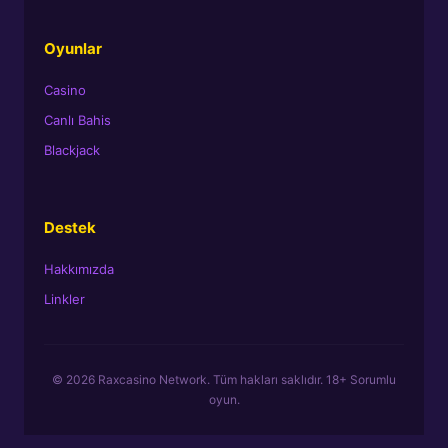
Oyunlar
Casino
Canlı Bahis
Blackjack
Destek
Hakkımızda
Linkler
© 2026 Raxcasino Network. Tüm hakları saklıdır. 18+ Sorumlu
oyun.