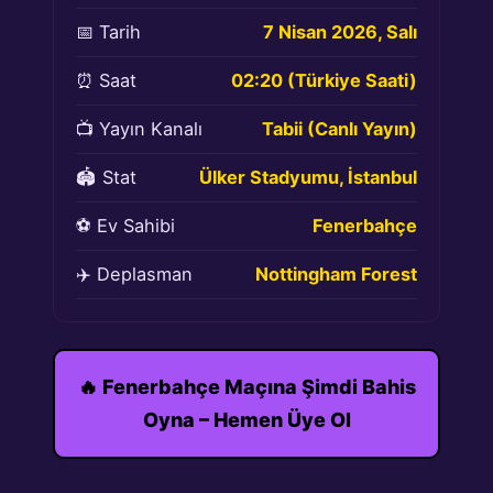
📅 Tarih
7 Nisan 2026, Salı
⏰ Saat
02:20 (Türkiye Saati)
📺 Yayın Kanalı
Tabii (Canlı Yayın)
🏟️ Stat
Ülker Stadyumu, İstanbul
⚽ Ev Sahibi
Fenerbahçe
✈️ Deplasman
Nottingham Forest
🔥 Fenerbahçe Maçına Şimdi Bahis
Oyna – Hemen Üye Ol