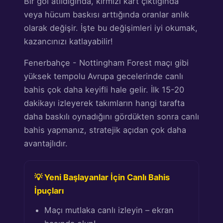
Bir gol atıldığında, kırmızı kart çıktığında
veya hücum baskısı arttığında oranlar anlık
olarak değişir. İşte bu değişimleri iyi okumak,
kazancınızı katlayabilir!
Fenerbahçe - Nottingham Forest maçı gibi
yüksek tempolu Avrupa gecelerinde canlı
bahis çok daha keyifli hale gelir. İlk 15-20
dakikayı izleyerek takımların hangi tarafta
daha baskılı oynadığını gördükten sonra canlı
bahis yapmanız, stratejik açıdan çok daha
avantajlıdır.
💡 Yeni Başlayanlar İçin Canlı Bahis
İpuçları
Maçı mutlaka canlı izleyin – ekran