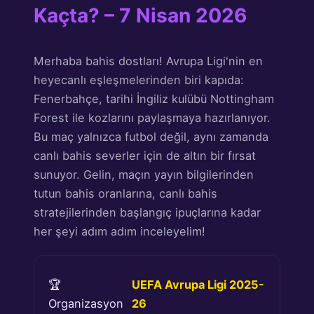
Kaçta? – 7 Nisan 2026
Merhaba bahis dostları! Avrupa Ligi'nin en
heyecanlı eşleşmelerinden biri kapıda:
Fenerbahçe, tarihi İngiliz kulübü Nottingham
Forest ile kozlarını paylaşmaya hazırlanıyor.
Bu maç yalnızca futbol değil, aynı zamanda
canlı bahis severler için de altın bir fırsat
sunuyor. Gelin, maçın yayın bilgilerinden
tutun bahis oranlarına, canlı bahis
stratejilerinden başlangıç ipuçlarına kadar
her şeyi adım adım inceleyelim!
🏆
UEFA Avrupa Ligi 2025-
Organizasyon
26