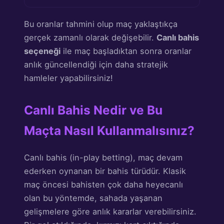
Bu oranlar tahmini olup maç yaklaştıkça
gerçek zamanlı olarak değişebilir.
Canlı bahis
seçeneği
ile maç başladıktan sonra oranlar
anlık güncellendiği için daha stratejik
hamleler yapabilirsiniz!
Canlı Bahis Nedir ve Bu
Maçta Nasıl Kullanmalısınız?
Canlı bahis (in-play betting), maç devam
ederken oynanan bir bahis türüdür. Klasik
maç öncesi bahisten çok daha heyecanlı
olan bu yöntemde, sahada yaşanan
gelişmelere göre anlık kararlar verebilirsiniz.