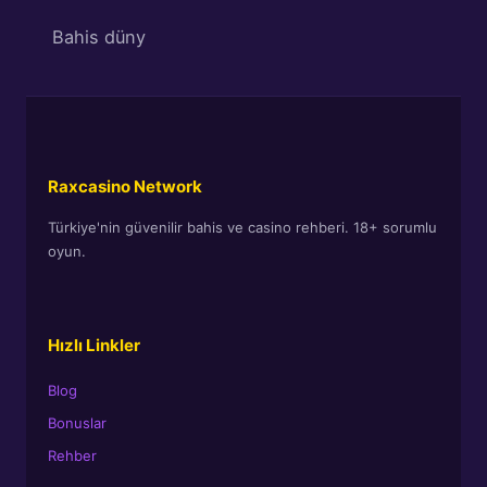
Bahis düny
Raxcasino Network
Türkiye'nin güvenilir bahis ve casino rehberi. 18+ sorumlu
oyun.
Hızlı Linkler
Blog
Bonuslar
Rehber