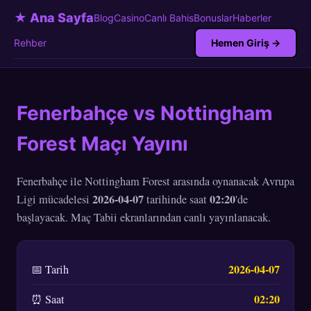
★ Ana Sayfa
Blog
Casino
Canlı Bahis
Bonuslar
Haberler
Rehber
Hemen Giriş →
Fenerbahçe vs Nottingham
Forest Maçı Yayını
Fenerbahçe ile Nottingham Forest arasında oynanacak Avrupa
2026-04-07
02:20
Ligi mücadelesi
tarihinde saat
'de
başlayacak. Maç Tabii ekranlarından canlı yayınlanacak.
2026-04-07
📅 Tarih
02:20
⏰ Saat