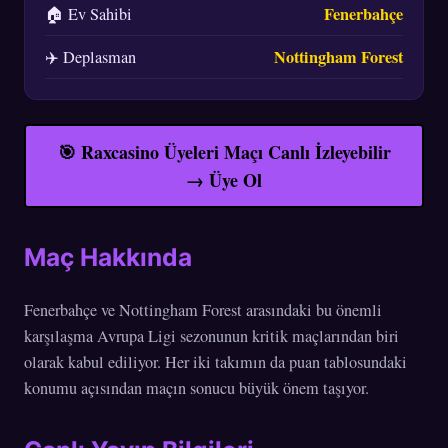
Fenerbahçe
🏠 Ev Sahibi
Nottingham Forest
✈️ Deplasman
🎯 Raxcasino Üyeleri Maçı Canlı İzleyebilir
→ Üye Ol
Maç Hakkında
Fenerbahçe ve Nottingham Forest arasındaki bu önemli
karşılaşma Avrupa Ligi sezonunun kritik maçlarından biri
olarak kabul ediliyor. Her iki takımın da puan tablosundaki
konumu açısından maçın sonucu büyük önem taşıyor.