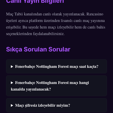
Canlı Yayın Bilgileri
Maç Tabii kanalından canlı olarak yayınlanacak. Raxcasino
üyeleri ayrıca platform üzerinden lisanslı canlı maç yayınına
erişebilir. Bu sayede hem maçı izleyebilir hem de canlı bahis
seçeneklerinden faydalanabilirsiniz.
Sıkça Sorulan Sorular
Fenerbahçe Nottingham Forest maçı saat kaçta?
Fenerbahçe Nottingham Forest maçı hangi
kanalda yayınlanacak?
Maçı şifresiz izleyebilir miyim?