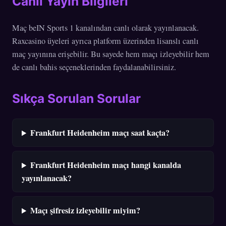
Canlı Yayın Bilgileri
Maç beIN Sports 1 kanalından canlı olarak yayınlanacak.
Raxcasino üyeleri ayrıca platform üzerinden lisanslı canlı
maç yayınına erişebilir. Bu sayede hem maçı izleyebilir hem
de canlı bahis seçeneklerinden faydalanabilirsiniz.
Sıkça Sorulan Sorular
Frankfurt Heidenheim maçı saat kaçta?
Frankfurt Heidenheim maçı hangi kanalda
yayınlanacak?
Maçı şifresiz izleyebilir miyim?