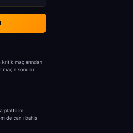
l
 kritik maçlarından
an maçın sonucu
ca platform
em de canlı bahis