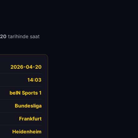
-20
tarihinde saat
2026-04-20
14:03
beIN Sports 1
Bundesliga
Frankfurt
Heidenheim