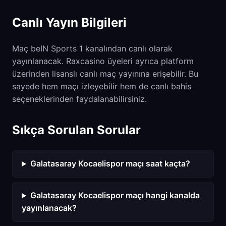
Canlı Yayın Bilgileri
Maç beIN Sports 1 kanalından canlı olarak
yayınlanacak. Raxcasino üyeleri ayrıca platform
üzerinden lisanslı canlı maç yayınına erişebilir. Bu
sayede hem maçı izleyebilir hem de canlı bahis
seçeneklerinden faydalanabilirsiniz.
Sıkça Sorulan Sorular
Galatasaray Kocaelispor maçı saat kaçta?
Galatasaray Kocaelispor maçı hangi kanalda
yayınlanacak?