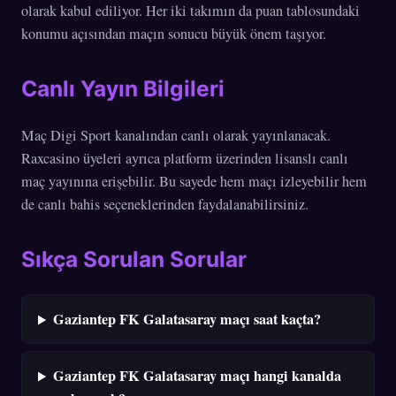
olarak kabul ediliyor. Her iki takımın da puan tablosundaki
konumu açısından maçın sonucu büyük önem taşıyor.
Canlı Yayın Bilgileri
Maç Digi Sport kanalından canlı olarak yayınlanacak.
Raxcasino üyeleri ayrıca platform üzerinden lisanslı canlı
maç yayınına erişebilir. Bu sayede hem maçı izleyebilir hem
de canlı bahis seçeneklerinden faydalanabilirsiniz.
Sıkça Sorulan Sorular
Gaziantep FK Galatasaray maçı saat kaçta?
Gaziantep FK Galatasaray maçı hangi kanalda