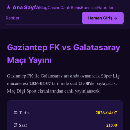
★ Ana Sayfa
Blog
Casino
Canlı Bahis
Bonuslar
Haberler
Rehber
Hemen Giriş →
Gaziantep FK vs Galatasaray
Maçı Yayını
Gaziantep FK ile Galatasaray arasında oynanacak Süper Lig
2026-04-07
21:00
mücadelesi
tarihinde saat
'de başlayacak.
Maç Digi Sport ekranlarından canlı yayınlanacak.
2026-04-07
📅 Tarih
21:00
⏰ Saat