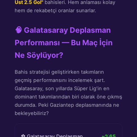
Üst 2.5 Gol"
bahisleri. Hem anlaması kolay
hem de rekabetçi oranlar sunarlar.
🧠 Galatasaray Deplasman
Performansı — Bu Maç İçin
Ne Söylüyor?
Bahis stratejisi geliştirirken takımların
geçmiş performansını incelemek şart.
Galatasaray, son yıllarda Süper Lig'in en
dominant takımlarından biri olarak öne çıkmış
durumda. Peki Gaziantep deplasmanında ne
bekleyebiliriz?
⚽ Galatasaray Deplasman
~%65