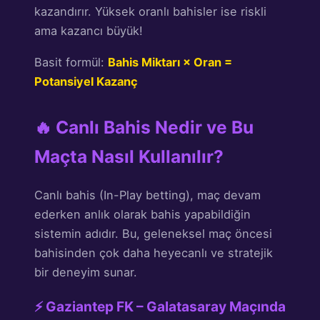
kazandırır. Yüksek oranlı bahisler ise riskli
ama kazancı büyük!
Basit formül:
Bahis Miktarı × Oran =
Potansiyel Kazanç
🔥 Canlı Bahis Nedir ve Bu
Maçta Nasıl Kullanılır?
Canlı bahis (In-Play betting), maç devam
ederken anlık olarak bahis yapabildiğin
sistemin adıdır. Bu, geleneksel maç öncesi
bahisinden çok daha heyecanlı ve stratejik
bir deneyim sunar.
⚡ Gaziantep FK – Galatasaray Maçında