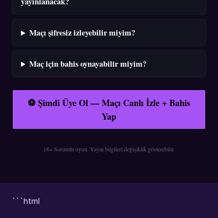
yayınlanacak?
Maçı şifresiz izleyebilir miyim?
Maç için bahis oynayabilir miyim?
⚽ Şimdi Üye Ol — Maçı Canlı İzle + Bahis
Yap
18+ Sorumlu oyun. Yayın bilgileri değişiklik gösterebilir.
```html