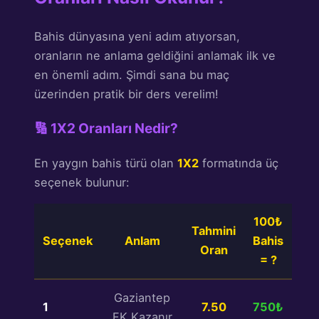
Bahis dünyasına yeni adım atıyorsan,
oranların ne anlama geldiğini anlamak ilk ve
en önemli adım. Şimdi sana bu maç
üzerinden pratik bir ders verelim!
🔢 1X2 Oranları Nedir?
En yaygın bahis türü olan
1X2
formatında üç
seçenek bulunur:
100₺
Tahmini
Seçenek
Anlam
Bahis
Oran
= ?
Gaziantep
1
7.50
750₺
FK Kazanır